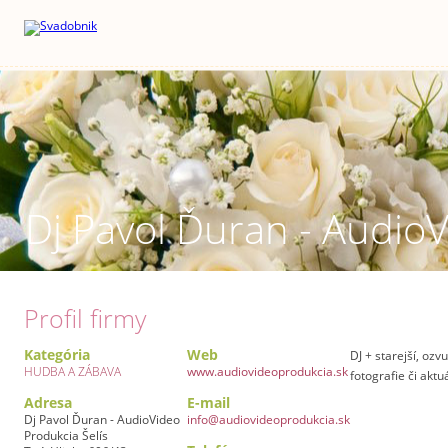
Dj Pavol Ďuran - AudioV
Profil firmy
Kategória
Web
DJ + starejší, oz
HUDBA A ZÁBAVA
www.audiovideoprodukcia.sk
fotografie či aktu
Adresa
E-mail
Dj Pavol Ďuran - AudioVideo
info@audiovideoprodukcia.sk
Produkcia Šelís