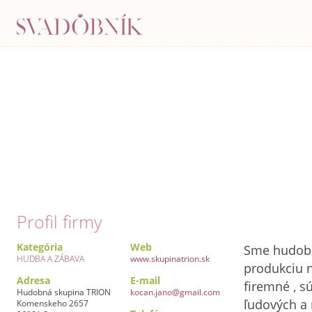
Hudobná skupina TRIO
Profil firmy
Kategória
Web
Sme hudobn
HUDBA A ZÁBAVA
www.skupinatrion.sk
produkciu n
Adresa
E-mail
firemné , 
Hudobná skupina TRION
kocan.jano@gmail.com
ľudových a 
Komenskeho 2657