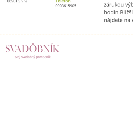
Telefón
06901 Snina
zárukou výb
0903615905
hodín.Bližš
nájdete na 