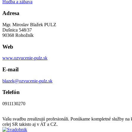
Hudba a zábava
Adresa
Mgr. Miroslav Blažek PULZ
Dušnica 548/37
90368 Rohožník
Web
www.ozvucenie-pulz.sk
E-mail
blazek@ozvucenie-pulz.sk
Telefón
0911130270
Vašu svadbu zrealizujú profesionáli. Ponúkame kompletné služby na
celej SR takisto aj v AT a CZ.