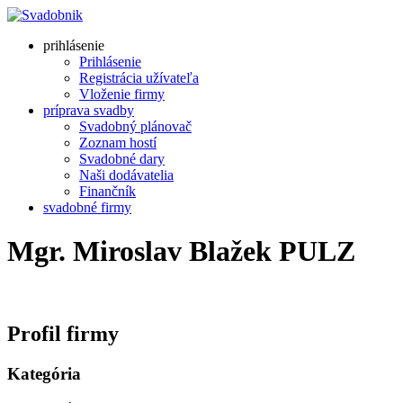
prihlásenie
Prihlásenie
Registrácia užívateľa
Vloženie firmy
príprava svadby
Svadobný plánovač
Zoznam hostí
Svadobné dary
Naši dodávatelia
Finančník
svadobné firmy
Mgr. Miroslav Blažek PULZ
Profil firmy
Kategória